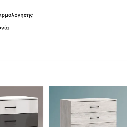
ναρμολόγησης
ονία