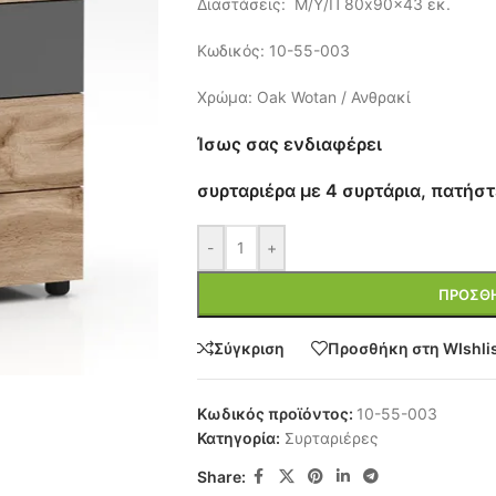
Διαστάσεις: Μ/Υ/Π 80x90x43 εκ.
Κωδικός: 10-55-003
Χρώμα: Oak Wotan / Ανθρακί
Ίσως σας ενδιαφέρει
συρταριέρα με 4 συρτάρια, πατήστ
-
+
ΠΡΟΣΘΉ
Σύγκριση
Προσθήκη στη WIshli
Κωδικός προϊόντος:
10-55-003
Κατηγορία:
Συρταριέρες
Share: