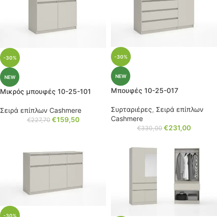
-30%
-30%
NEW
NEW
Μπουφές 10-25-017
Μικρός μπουφές 10-25-101
Συρταριέρες
,
Σειρά επίπλων
Σειρά επίπλων Cashmere
Cashmere
€
159,50
€
227,70
€
231,00
€
330,00
-30%