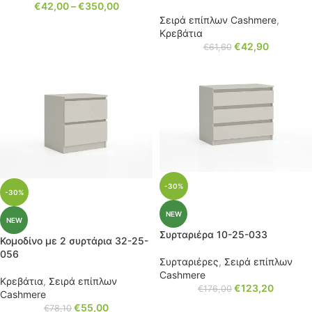
€
42,00
–
€
350,00
Σειρά επίπλων Cashmere
,
Κρεβάτια
€
42,90
€
61,60
-30%
-30%
NEW
NEW
Συρταριέρα 10-25-033
Κομοδίνο με 2 συρτάρια 32-25-
056
Συρταριέρες
,
Σειρά επίπλων
Cashmere
Κρεβάτια
,
Σειρά επίπλων
€
123,20
€
176,00
Cashmere
€
55,00
€
78,10