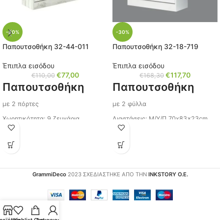
-30%
-30%
Παπουτσοθήκη 32-44-011
Παπουτσοθήκη 32-18-719
Έπιπλα εισόδου
Έπιπλα εισόδου
€
77,00
€
117,70
€
110,00
€
168,30
Παπουτσοθήκη
Παπουτσοθήκη
με 2 πόρτες
με 2 φύλλα
Χωρητικότητα: 9 ζευγάρια
Διαστάσεις: Μ/Υ/Π 70x83x23cm.
Διαστάσεις: Μ/Υ/Π 64x83x23εκ.
Στιβαρή κατασκευή
Κωδικός: 32-44-011
Χρώμα: Άσπρο γυαλιστερό
Υλικό:Μοριοσανίδα 16mm
Χερούλια: Μεταλλικά
επένδυση μελαμίνης
GrammiDeco
2023 ΣΧΕΔΙΑΣΤΗΚΕ ΑΠΟ ΤΗΝ
INKSTORY Ο.Ε.
Κωδικός: 32-18-719
Εσωτερική και εξωτερική
Ίσως σας ενδιαφέρει,
επένδυση μελαμίνης
πατήστε τον κωδικό
Χρώμα: Pacific white craft
(
32-18-721
)