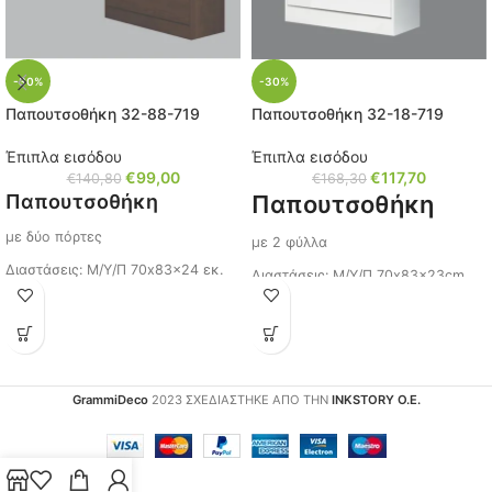
-30%
-30%
Παπουτσοθήκη 32-88-719
Παπουτσοθήκη 32-18-719
Έπιπλα εισόδου
Έπιπλα εισόδου
€
99,00
€
117,70
€
140,80
€
168,30
Παπουτσοθήκη
Παπουτσοθήκη
με δύο πόρτες
με 2 φύλλα
Διαστάσεις: Μ/Υ/Π 70x83x24 εκ.
Διαστάσεις: Μ/Υ/Π 70x83x23cm.
Χωρητικότητα: 8 ζευγάρια
Στιβαρή κατασκευή
Χερούλια: Μεταλλικά
Χρώμα: Άσπρο γυαλιστερό
Χρώμα: Wenge Amber
Χερούλια: Μεταλλικά
GrammiDeco
2023 ΣΧΕΔΙΑΣΤΗΚΕ ΑΠΟ ΤΗΝ
INKSTORY Ο.Ε.
Κωδικός: 32-88-719
Κωδικός: 32-18-719
Ίσως σας ενδιαφέρει
Ίσως σας ενδιαφέρει,
παπουτσοθήκη με 3
πατήστε τον κωδικό
πόρτες