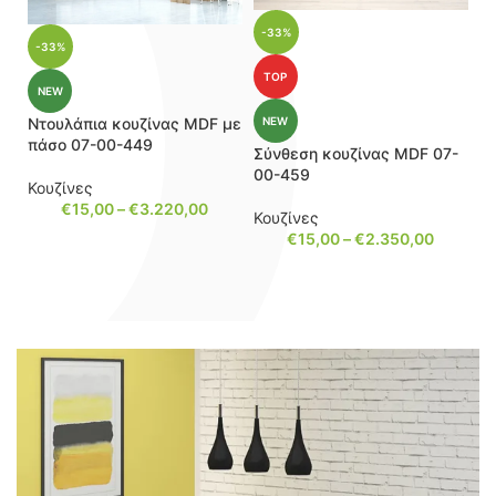
-33%
-33%
TOP
NEW
Ντουλάπια κουζίνας MDF με
NEW
πάσο 07-00-449
Σύνθεση κουζίνας MDF 07-
00-459
Κουζίνες
€
15,00
–
€
3.220,00
Κουζίνες
€
15,00
–
€
2.350,00