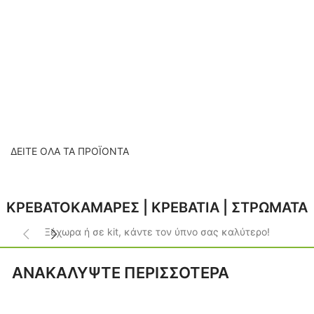
Μοναδικά και Σύγχρονα Ντουλάπια Κουζίνας.
ΤΡΑΠΕΖΙΑ:
Τραπέζια Κουζίνας σε κάθε Μέγεθος & Σχέδιο.
ΕΤΟΙΜΑ KITS
Έτοιμες Κουζίνες για Κάθε Προτίμηση & Ανάγκη.
ΔΕΙΤΕ ΟΛΑ ΤΑ ΠΡΟΪΟΝΤΑ
ΚΡΕΒΑΤΟΚΑΜΑΡΕΣ | ΚΡΕΒΑΤΙΑ | ΣΤΡΩΜΑΤΑ
Ξέχωρα ή σε kit, κάντε τον ύπνο σας καλύτερο!
ΑΝΑΚΑΛΥΨΤΕ ΠΕΡΙΣΣΟΤΕΡΑ