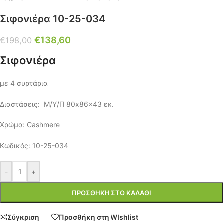
Σιφονιέρα 10-25-034
€
138,60
€
198,00
Σιφονιέρα
με 4 συρτάρια
Διαστάσεις: Μ/Υ/Π 80x86x43 εκ.
Χρώμα: Cashmere
Κωδικός: 10-25-034
-
+
ΠΡΟΣΘΉΚΗ ΣΤΟ ΚΑΛΆΘΙ
Σύγκριση
Προσθήκη στη WIshlist