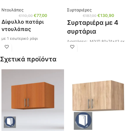
Ντουλάπες
Συρταριέρες
€
77,00
€
130,90
€
110,00
€
187,00
Δίφυλλο πατάρι
Συρταριέρα με 4
ντουλάπας
συρτάρια
με 1 εσωτερικό ράφι
Διαστάσεις: Μ/Υ/Π 80x74x43 εκ.
για δίφυλλη ντουλάπα (
20-67-704
)
Χρώμα: Oak Blanco
Διαστάσεις: Μ/Υ/Π 80x50x52 εκ.
Σχετικά προϊόντα
Κωδικός: 10-67-002
Χρώμα: Oak Blanco
Ίσως σας ενδιαφέρει,
Κωδικός: 20-67-705
πατήστε τον κωδικό (
10-
67-005
)