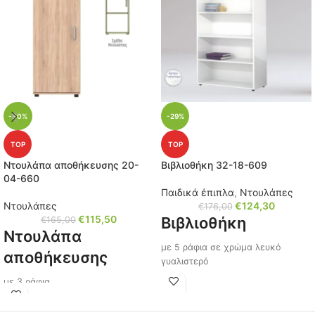
-30%
-29%
TOP
TOP
Ντουλάπα αποθήκευσης 20-
Βιβλιοθήκη 32-18-609
04-660
Παιδικά έπιπλα
,
Ντουλάπες
Ντουλάπες
€
124,30
€
176,00
€
115,50
Βιβλιοθήκη
€
165,00
Ντουλάπα
με 5 ράφια σε χρώμα λευκό
αποθήκευσης
γυαλιστερό
με 3 ράφια
Διαστάσεις: Μ/Υ/Π 72x176x28cm.
Διαστάσεις:Μ/Υ/Π 50x142x50 εκ.
Κωδικός: 32-18-609