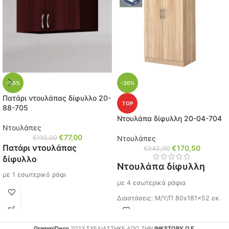
τρίφυλλη (
20-04-706
)και
Παραδίδεται και συναρμολογημένο
τετράφυλλη ντουλάπα(
20-04-7
07).
με επιβάρυνση 20,00€
Άμεσα διαθέσιμο
Ίσως σας ενδιαφέρει,
πατήστε τον κωδικό
(
10-04-005
)
-30%
-30%
Πατάρι ντουλάπας δίφυλλο 20-
TOP
88-705
Ντουλάπα δίφυλλη 20-04-704
Ντουλάπες
€
77,00
€
110,00
Ντουλάπες
Πατάρι ντουλάπας
€
170,50
€
242,00
δίφυλλο
Ντουλάπα δίφυλλη
με 1 εσωτερικό ράφι
με 4 εσωτερικά ράφια
Για ντουλάπα (
20-88-704
)
Διαστάσεις: Μ/Υ/Π 80x181x52 εκ.
Διαστάσεις: Μ/Υ/Π 80x50x52 εκ.
Χρώμα: Oak Sonoma
Χρώμα: Wenge Amber
GrammiDeco
2023 ΣΧΕΔΙΑΣΤΗΚΕ ΑΠΟ ΤΗΝ
INKSTORY Ο.Ε.
Κωδικός: 20-04-704