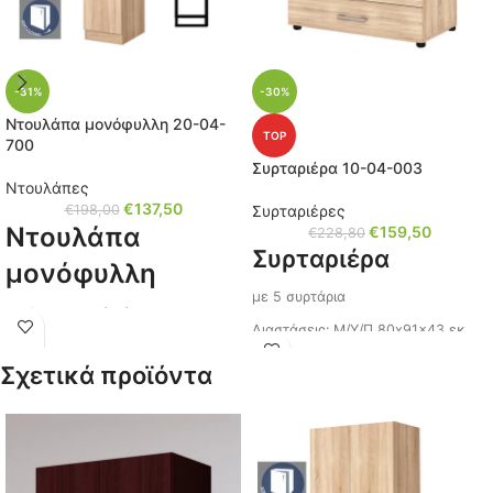
-31%
-30%
Ντουλάπα μονόφυλλη 20-04-
TOP
700
Συρταριέρα 10-04-003
Ντουλάπες
€
137,50
€
198,00
Συρταριέρες
Ντουλάπα
€
159,50
€
228,80
Συρταριέρα
μονόφυλλη
με 5 συρτάρια
με 4 εσωτερικά ράφια
Διαστάσεις: Μ/Υ/Π 80x91x43 εκ.
Διαστάσεις: Μ/Υ/Π 40x181x52 εκ.
Κωδικός: 10-04-003
Σχετικά προϊόντα
Χρώμα: Oak Sonoma
Χρώμα: Oak Sonoma
Κωδικός: 20-04-700
Παραδίδεται
Μπορεί να συνδυαστεί με δίφυλλη
αποσυναρμολογημένο με οδηγίες
(
20-04-704
),
συναρμολόγησης