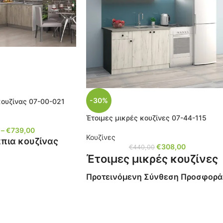
-30%
κουζίνας 07-00-021
Έτοιμες μικρές κουζίνες 07-44-115
–
€
739,00
Κουζίνες
πια κουζίνας
€
308,00
€
440,00
Έτοιμες μικρές κουζίνες
θεση προσφοράς
Προτεινόμενη Σύνθεση Προσφορά
0 εκ.
Τιμή με πάγκο εργασίας
κατόπιν παραγγελίας
Χρώμα: Pacific white craft
1