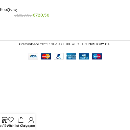
Κουζίνες
€
720,50
€
1.029,60
GrammiDeco
2023 ΣΧΕΔΙΑΣΤΗΚΕ ΑΠΟ ΤΗΝ
INKSTORY Ο.Ε.
ροϊόντα
Wishlist
Cart
Λογαριασμός