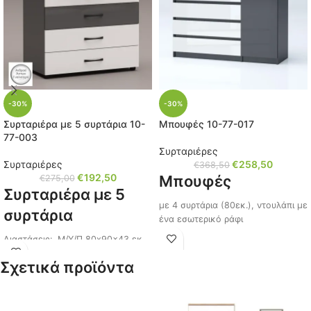
-30%
-30%
Συρταριέρα με 5 συρτάρια 10-
Μπουφές 10-77-017
77-003
Συρταριέρες
Συρταριέρες
€
258,50
€
368,50
€
192,50
Μπουφές
€
275,00
Συρταριέρα με 5
με 4 συρτάρια (80εκ.), ντουλάπι με
συρτάρια
ένα εσωτερικό ράφι
Διαστάσεις: Μ/Υ/Π 80x90x43 εκ.
Χωρίς χερούλια με
λαβές πόρτας
Κωδικός: 10-77-003
Σχετικά προϊόντα
Χρώμα: Άσπρο γυαλιστερό /
Διαστάσεις: Μ/Υ/Π 120x86x43 εκ.
Ανθρακί γυαλιστερό
Χρώμα: Άσπρο γυαλιστερό /