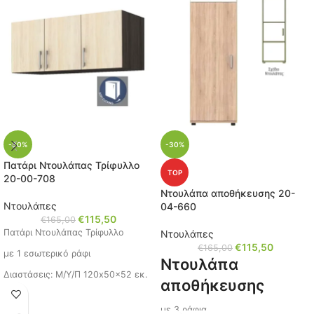
Παρόμοιο έπιπλο, πατήστε
Ανθρακί γυαλιστερό
τον κωδικό (
10-77-007
)
Κωδικός: 10-88-017
Ίσως σας ενδιαφέρει,
πατήστε τον κωδικό (
12-
77-275
)
-30%
-30%
Πατάρι Ντουλάπας Τρίφυλλο
TOP
20-00-708
Ντουλάπα αποθήκευσης 20-
Ντουλάπες
04-660
€
115,50
€
165,00
Πατάρι Ντουλάπας Τρίφυλλο
Ντουλάπες
€
115,50
€
165,00
με 1 εσωτερικό ράφι
Ντουλάπα
Διαστάσεις: Μ/Υ/Π 120x50x52 εκ.
αποθήκευσης
Χρώμα: Οξιά της άμμου/ Σκούρα
οξιά
με 3 ράφια