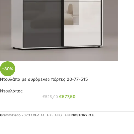
-30%
Ντουλάπα με συρόμενες πόρτες 20-77-515
Ντουλάπες
€
577,50
€
825,00
GrammiDeco
2023 ΣΧΕΔΙΑΣΤΗΚΕ ΑΠΟ ΤΗΝ
INKSTORY Ο.Ε.