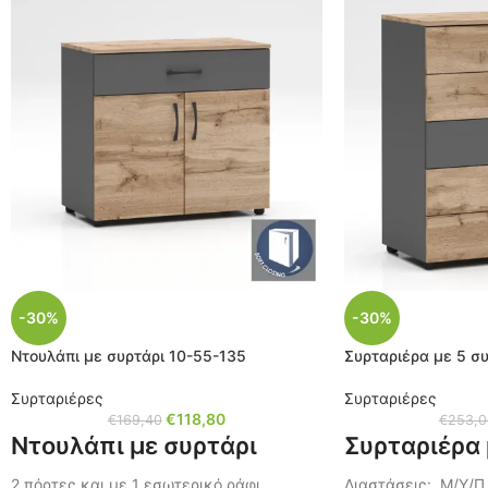
-30%
-30%
Ντουλάπι με συρτάρι 10-55-135
Συρταριέρα με 5 σ
Συρταριέρες
Συρταριέρες
€
118,80
€
169,40
€
253,0
Ντουλάπι με συρτάρι
Συρταριέρα 
2 πόρτες και με 1 εσωτερικό ράφι
Διαστάσεις: Μ/Υ/Π