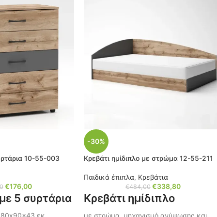
-30%
υρτάρια 10-55-003
Κρεβάτι ημίδιπλο με στρώμα 12-55-211
Παιδικά έπιπλα
,
Κρεβάτια
€
176,00
€
338,80
0
€
484,00
με 5 συρτάρια
Κρεβάτι ημίδιπλο
 80x90x43 εκ.
με στρώμα, μηχανισμό ανύψωσης και