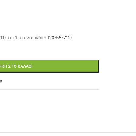
11
) και 1 μία ντουλάπα (
20-55-712
)
ΚΗ ΣΤΟ ΚΑΛΆΘΙ
st