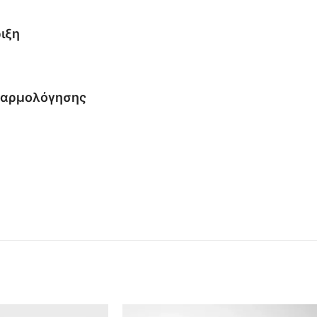
ριξη
ναρμολόγησης