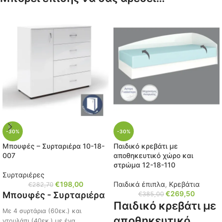
-30%
-30%
Μπουφές – Συρταριέρα 10-18-
Παιδικό κρεβάτι με
007
αποθηκευτικό χώρο και
στρώμα 12-18-110
Συρταριέρες
€
198,00
Παιδικά έπιπλα
,
Κρεβάτια
€
282,70
€
269,50
Μπουφές - Συρταριέρα
€
385,00
Παιδικό κρεβάτι με
Με 4 συρτάρια (60εκ.) και
αποθηκευτικό
ντουλάπι (40εκ.) με ένα