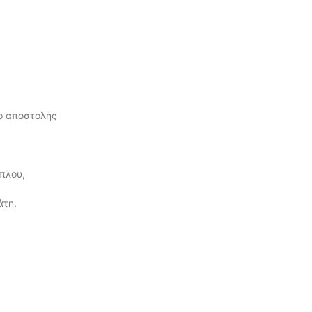
ίο αποστολής
πλου,
άτη.