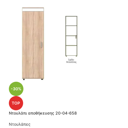
-30%
-30%
Ντουλάπα δίφυλ
TOP
Ντουλάπες
Ντουλάπι αποθήκευσης 20-04-658
€
24
Ντουλάπα δί
Ντουλάπες