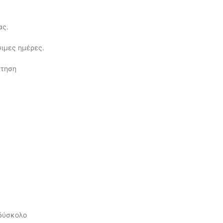
ας.
σιμες ημέρες.
έτηση
δύσκολο