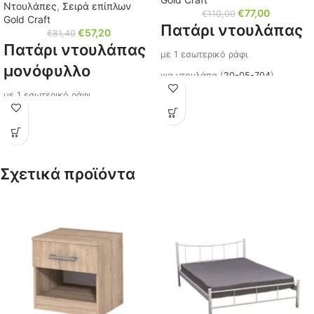
Ντουλάπες
,
Σειρά επίπλων
€
77,00
€
110,00
Gold Craft
Πατάρι ντουλάπας
€
57,20
€
81,40
Πατάρι ντουλάπας
με 1 εσωτερικό ράφι
μονόφυλλο
για ντουλάπα (
20-05-704
)
με 1 εσωτερικό ράφι
Διαστάσεις: Μ/Υ/Π 80x50x52 εκ.
για ντουλάπα (
20-05-700
)
Χρώμα: Gold Craft
Διαστάσεις: Μ/Υ/Π 40x50x52 εκ.
Κωδικός: 20-05-705
Χρώμα: Gold Craft
Σχετικά προϊόντα
Κωδικός: 20-05-701