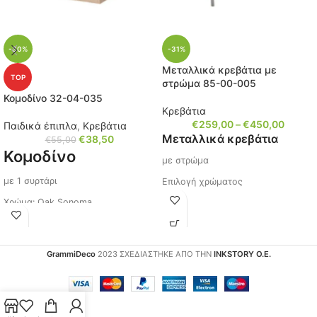
-30%
-31%
Μεταλλικά κρεβάτια με
TOP
στρώμα 85-00-005
Κομοδίνο 32-04-035
Κρεβάτια
€
259,00
–
€
450,00
Παιδικά έπιπλα
,
Κρεβάτια
Μεταλλικά κρεβάτια
€
38,50
€
55,00
Κομοδίνο
με στρώμα
με 1 συρτάρι
Επιλογή χρώματος
Χρώμα: Oak Sonoma
Στρώμα με ενσωματωμένη
εσωτερική ξύλινη σχάρα.(30-00-
Διαστάσεις: Μ/Υ/Π 40x40x36 εκ.
006)
Κωδικός: 32-04-035
(Δεν χρειάζεται σανίδες)
GrammiDeco
2023 ΣΧΕΔΙΑΣΤΗΚΕ ΑΠΟ ΤΗΝ
INKSTORY Ο.Ε.
Ίσως σας ενδιαφέρει με 2
Στρώμα μέτριας σκληρότητας.
συρτάρια, πατήστε τον
Επιλέξτε της διαστάσεις που
κωδικό (
32-04-055
)
θέλετε για το
στρώμα
στο σημείο