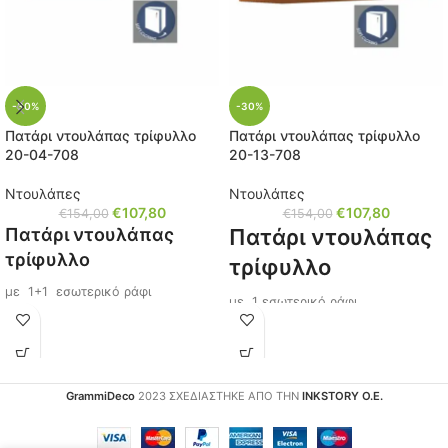
-30%
-30%
Πατάρι ντουλάπας τρίφυλλο
Πατάρι ντουλάπας τρίφυλλο
20-04-708
20-13-708
Ντουλάπες
Ντουλάπες
€
107,80
€
107,80
€
154,00
€
154,00
Πατάρι ντουλάπας
Πατάρι ντουλάπας
τρίφυλλο
τρίφυλλο
με 1+1 εσωτερικό ράφι
με 1 εσωτερικό ράφι
για ντουλάπα (
20-04-706
)
Για ντουλάπα (
20-13-706
)
Διαστάσεις: Μ/Υ/Π 120x50x52 εκ.
Διαστάσεις: Μ/Υ/Π 120x50x52 εκ.
Χρώμα: Oak Sonoma
Χρώμα: Ανοιχτή καρυδιά
GrammiDeco
2023 ΣΧΕΔΙΑΣΤΗΚΕ ΑΠΟ ΤΗΝ
INKSTORY Ο.Ε.
Κωδικός: 20-04-708
Κωδικός: 20-13-708