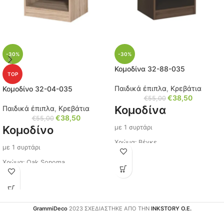
-30%
-30%
Κομοδίνα 32-88-035
TOP
Παιδικά έπιπλα
,
Κρεβάτια
Κομοδίνο 32-04-035
€
38,50
€
55,00
Κομοδίνα
Παιδικά έπιπλα
,
Κρεβάτια
€
38,50
€
55,00
Κομοδίνο
με 1 συρτάρι
Χρώμα: Βέγκε
με 1 συρτάρι
Χερούλι: Μεταλλικό
Χρώμα: Oak Sonoma
Διαστάσεις: Μ/Υ/Π 40x40x36 εκ.
Διαστάσεις: Μ/Υ/Π 40x40x36 εκ.
Κωδικός: 32-88-035
Κωδικός: 32-04-035
Ίσως σας ενδιαφέρει με 2
Ίσως σας ενδιαφέρει με 2
GrammiDeco
2023 ΣΧΕΔΙΑΣΤΗΚΕ ΑΠΟ ΤΗΝ
INKSTORY Ο.Ε.
συρτάρια, πατήστε τον
συρτάρια, πατήστε τον