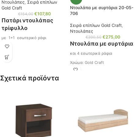
Ντουλάπες
,
Σειρά επίπλων
Ντουλάπα με συρτάρια 20-05-
Gold Craft
706
€
107,80
€
154,00
Πατάρι ντουλάπας
Σειρά επίπλων Gold Craft
,
τρίφυλλο
Ντουλάπες
€
275,00
€
390,50
με 1+1 εσωτερικό ράφι
Ντουλάπα με συρτάρια
για τρίφυλλες ντουλάπες, πατήστε
κωδικό (20-05-706), (20-05-758)
και 4 εσωτερικά ράφια
και (20-05-713)
Χρώμα: Gold Craft
Διαστάσεις: Μ/Υ/Π 120x50x52 εκ.
Κωδικός: 20-05-706
Σχετικά προϊόντα
Κωδικός: 20-05-708
Πατάρι ντουλάπας (
20-05-708
)