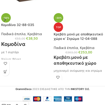
-30%
-30%
Κομοδίνα 32-88-035
TOP
Παιδικά έπιπλα
,
Κρεβάτια
Κρεβάτι μονό με αποθηκευτικό
€
38,50
χώρο κ’ Στρώμα 12-04-088
€
55,00
Κομοδίνα
Παιδικά έπιπλα
,
Κρεβάτια
€
253,00
με 1 συρτάρι
€
363,00
Κρεβάτι μονό με
Χρώμα: Βέγκε
αποθηκευτικό χώρο
Χερούλι: Μεταλλικό
μηχανισμό ανύψωσης και στρώμα
Διαστάσεις: Μ/Υ/Π 40x40x36 εκ.
Διαστάσεις: Μ/Υ/Π 204x70x94εκ.
Κωδικός: 32-88-035
Χρώμα: Oak Sonoma
Ίσως σας ενδιαφέρει με 2
GrammiDeco
2023 ΣΧΕΔΙΑΣΤΗΚΕ ΑΠΟ ΤΗΝ
INKSTORY Ο.Ε.
Κωδικός:12-04-088
συρτάρια, πατήστε τον
κωδικό (
32-88-055
)
Μπορεί να συνδυαστεί με
ντουλάπα, πατήστε τον