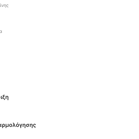
ίνης
α
ιξη
ναρμολόγησης