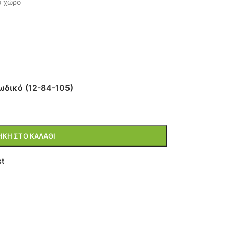
ό χώρο
ωδικό (
12-84-105
)
ΚΗ ΣΤΟ ΚΑΛΆΘΙ
st