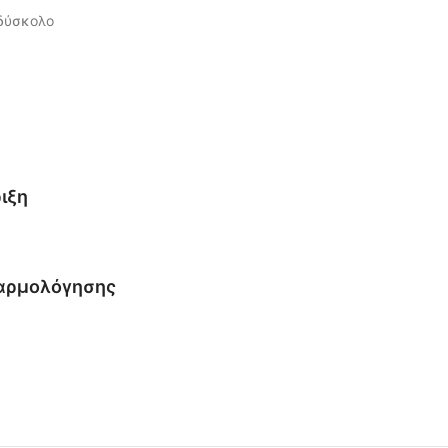
δύσκολο
ιξη
ναρμολόγησης