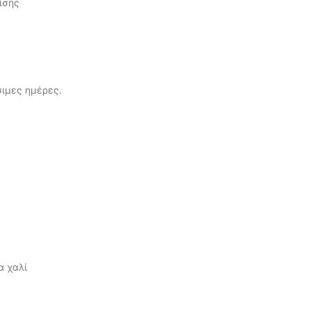
ίσης
σιμες ημέρες.
α χαλί