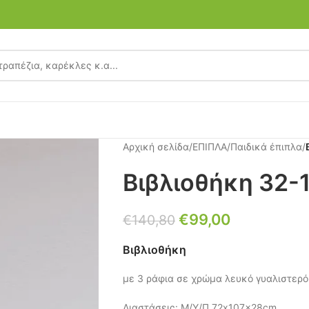
Αρχική σελίδα
/
ΕΠΙΠΛΑ
/
Παιδικά έπιπλα
/
Βιβλιοθήκη 32-
€
99,00
€
140,80
Βιβλιοθήκη
με 3 ράφια σε χρώμα λευκό γυαλιστερό
Διαστάσεις: Μ/Υ/Π 72x107x28cm.