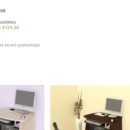
609
ουλάπες
€
124,30
0
μα λευκό γυαλιστερό
 72x176x28cm.
9
έρει, πατήστε τον
640
)