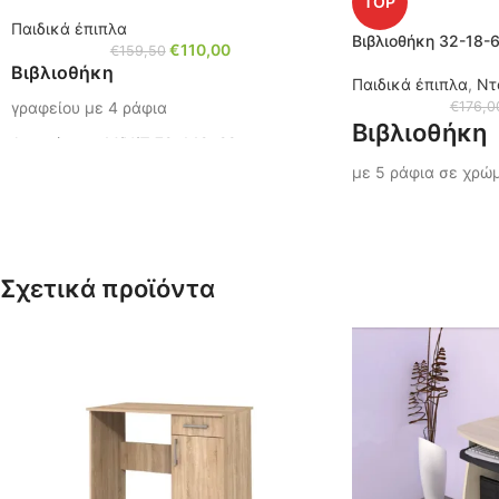
TOP
Παιδικά έπιπλα
Βιβλιοθήκη 32-18-
€
110,00
€
159,50
Βιβλιοθήκη
Παιδικά έπιπλα
,
Ντ
γραφείου με 4 ράφια
€
176,0
Βιβλιοθήκη
Διαστάσεις: Μ/Υ/Π 72x142x28cm.
με 5 ράφια σε χρώ
Χρώμα: Άσπρο γυαλιστερό
Διαστάσεις: Μ/Υ/Π
Κωδικός: 32-18-608
Κωδικός: 32-18-60
Ίσως σας ενδιαφέρει, πατήστε τον
κωδικό (
02-18-903
)
Ίσως σας ενδιαφ
Σχετικά προϊόντα
κωδικό (
32-18-