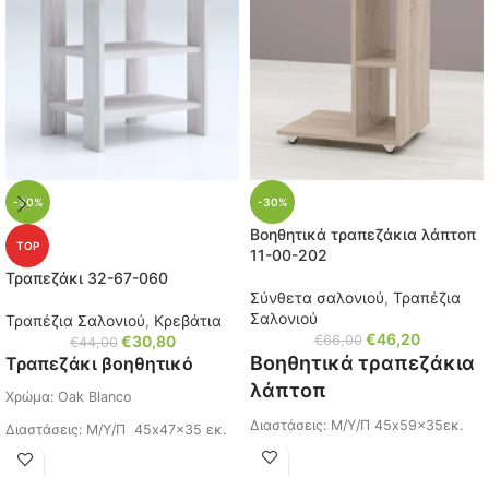
-30%
-30%
Βοηθητικά τραπεζάκια λάπτοπ
TOP
11-00-202
Τραπεζάκι 32-67-060
Σύνθετα σαλονιού
,
Τραπέζια
Σαλονιού
Τραπέζια Σαλονιού
,
Κρεβάτια
€
46,20
€
30,80
€
66,00
€
44,00
Βοηθητικά τραπεζάκια
Τραπεζάκι βοηθητικό
λάπτοπ
Χρώμα: Oak Blanco
Διαστάσεις: Μ/Υ/Π 45x59x35εκ.
Διαστάσεις: Μ/Υ/Π 45x47x35 εκ.
Χρώμα: Oak Sonoma
Κωδικός: 32-67-060