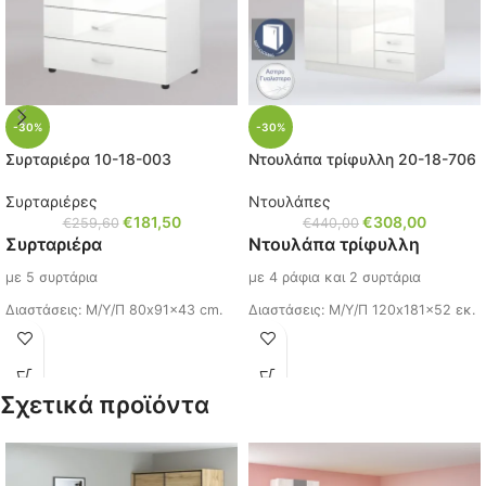
-30%
-30%
Συρταριέρα 10-18-003
Ντουλάπα τρίφυλλη 20-18-706
Συρταριέρες
Ντουλάπες
€
181,50
€
308,00
€
259,60
€
440,00
Συρταριέρα
Ντουλάπα τρίφυλλη
με 5 συρτάρια
με 4 ράφια και 2 συρτάρια
Διαστάσεις: Μ/Υ/Π 80x91x43 cm.
Διαστάσεις: Μ/Υ/Π 120x181x52 εκ.
Χρώμα: Άσπρο Γυαλιστερό
Αγοράζοντας 2 φορές το προϊόν
συνδυαστικά με 2 πατάρια (
20-18-
Κωδικός: 10-18-003
708
)
Σχετικά προϊόντα
Ίσως σας ενδιαφέρει, πατήστε τον
δημιουργείται μία ολοκληρωμένη
κώδικο (
20-18-515
)
εξάφυλλη ντουλάπα,
μπορεί επίσης να συνδυαστεί με