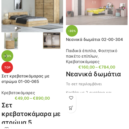
δίφυλλη ντουλάπα (
20-18-704
)
και με το αντίστοιχο πατάρι (
20-
18-705
).
Γενικότερα μπορείτε να φτιάξετε
τους δικούς σας συνδυασμούς
-30%
Νεανικά δωμάτια 02-00-304
στις διαστάσεις που επιθυμείτε.
Χρώμα: Άσπρο γυαλιστερό
Παιδικά έπιπλα
,
Φοιτητικό
πακέτο επίπλων
,
-30%
Κωδικός: 20-18-706
Κρεβατοκάμαρες
€
160,00
–
€
784,00
TOP
Νεανικά δωμάτια
Σετ κρεβατοκάμαρας με
στρώμα 01-00-065
Το σετ περιλαμβάνει
Κρεβατοκάμαρες
Κρεβάτι με 2 συρτάρια και
€
49,00
–
€
890,00
μπαούλο στο προσκέφαλο
Σετ
Διαστάσεις: Μ/Υ/Π 194x75x86εκ.
κρεβατοκάμαρα με
(Μπαούλο 87x78x43εκ.)
στρώμα 5
Συνολικό μήκος: 237εκ.