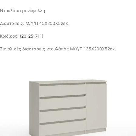
Ντουλάπα μονόφυλλη
Διαστάσεις: Μ/Υ/Π 45Χ200Χ52εκ.
Κωδικός: (
20-25-711
)
Συνολικές διαστάσεις ντουλάπας Μ/Υ/Π 135Χ200Χ52εκ.