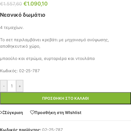
€
1.090,10
€
1.557,60
Νεανικό δωμάτιο
4 τεμαχίων.
Το σετ περιλαμβάνει κρεβάτι με μηχανισμό ανύψωσης,
αποθηκευτικό χώρο,
μπαούλο και στρώμα, συρταριέρα και ντουλάπα
Κωδικός: 02-25-787
-
+
ΠΡΟΣΘΉΚΗ ΣΤΟ ΚΑΛΆΘΙ
Σύγκριση
Προσθήκη στη WIshlist
Κωδικός προϊόντος:
02-25-787