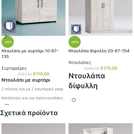
-30%
-30%
Ντουλάπι με συρτάρι 10-67-
Ντουλάπα δίφυλλη 20-67-704
135
Ντουλάπες
Συρταριέρες
€
170,50
€
242,00
€
110,00
Ντουλάπα
€
157,30
Ντουλάπι με συρτάρι
δίφυλλη
2 πόρτες και με 1 εσωτερικό ράφι
με 3 εσωτερικά ράφια
Κατάλληλο και για παπουτσοθήκη
Διαστάσεις: Μ/Υ/Π 80x181x52 εκ.
Διαστάσεις: Μ/Υ/Π 80x73x43 εκ.
Σχετικά προϊόντα
Κωδικός: 20-67-704
Χρώμα: Oak Blanco
Κωδικός: 10-67-135
Χρώμα: Oak Blanco