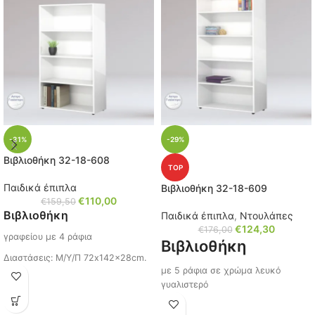
Ίσως σας ενδιαφέρει,
πατήστε τον κωδικό (
10-
67-005
)
-31%
-29%
Βιβλιοθήκη 32-18-608
TOP
Παιδικά έπιπλα
Βιβλιοθήκη 32-18-609
€
110,00
€
159,50
Βιβλιοθήκη
Παιδικά έπιπλα
,
Ντουλάπες
€
124,30
€
176,00
γραφείου με 4 ράφια
Βιβλιοθήκη
Διαστάσεις: Μ/Υ/Π 72x142x28cm.
με 5 ράφια σε χρώμα λευκό
Χρώμα: Άσπρο γυαλιστερό
γυαλιστερό
Κωδικός: 32-18-608
Διαστάσεις: Μ/Υ/Π 72x176x28cm.