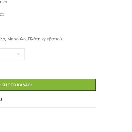
ι να
ας
λο, Μπαούλο, Πλάτη κρεβατιού.
ΚΗ ΣΤΟ ΚΑΛΆΘΙ
st