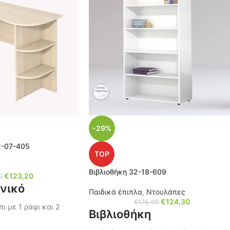
-29%
2-07-405
TOP
Βιβλιοθήκη 32-18-609
€
123,20
0
νικό
Παιδικά έπιπλα
,
Ντουλάπες
€
124,30
€
176,00
ι με 1 ράφι και 2
Βιβλιοθήκη