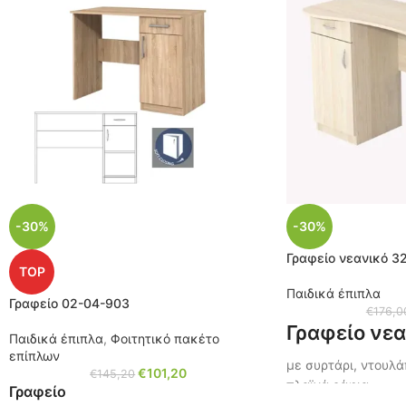
-30%
-30%
Γραφείο νεανικό 3
TOP
Παιδικά έπιπλα
Γραφείο 02-04-903
€
176,0
Γραφείο νεα
Παιδικά έπιπλα
,
Φοιτητικό πακέτο
επίπλων
με συρτάρι, ντουλάπ
€
101,20
€
145,20
πλαϊνά ράφια.
Γραφείο