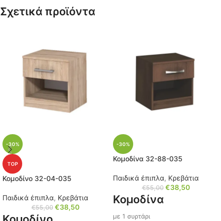
Σχετικά προϊόντα
Κωδικός: 32-73-711
Κωδικός: 32-73-712
Προσοχή! Αριστερή
Προσοχή! Δεξιά πλευρά
πλευρά
-30%
-30%
Κομοδίνα 32-88-035
TOP
Παιδικά έπιπλα
,
Κρεβάτια
Κομοδίνο 32-04-035
€
38,50
€
55,00
Κομοδίνα
Παιδικά έπιπλα
,
Κρεβάτια
€
38,50
€
55,00
Κομοδίνο
με 1 συρτάρι