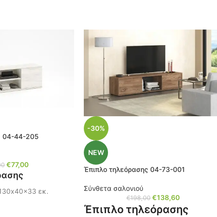
-30%
ς 04-44-205
NEW
€
77,00
00
Έπιπλο τηλεόρασης 04-73-001
ρασης
Σύνθετα σαλονιού
 130x40x33 εκ.
€
138,60
€
198,00
Έπιπλο τηλεόρασης