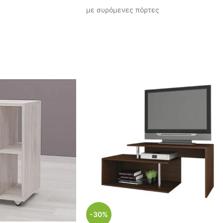
5
με συρόμενες πόρτες
ει, πατήστε τον
Διαστάσεις: Μ/Υ/Π 180x40x38 εκ.
5
)
Χρώμα: Brown Silverjack
Κωδικός: 04-73-001
Ίσως σας ενδιαφέρει, πατήστε
τον κώδικο (
04-28-001
)
-30%