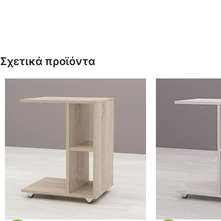
Κωδικός: 04-04-205
Κωδικός: 04-44-20
Ίσως σας ενδιαφέρει, πατήστε τον
Ίσως σας ενδιαφέρ
κωδικό (
04-44-205
)
κωδικό (
04-75-20
Σχετικά προϊόντα