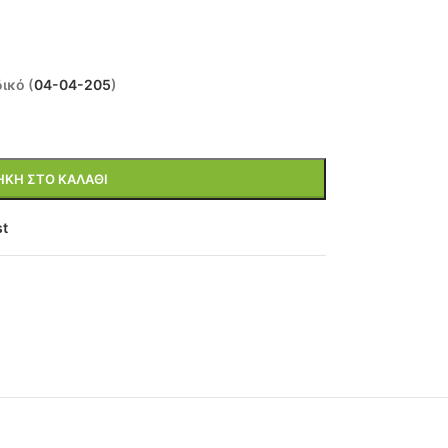
ικό (
04-04-205
)
ΚΗ ΣΤΟ ΚΑΛΆΘΙ
st