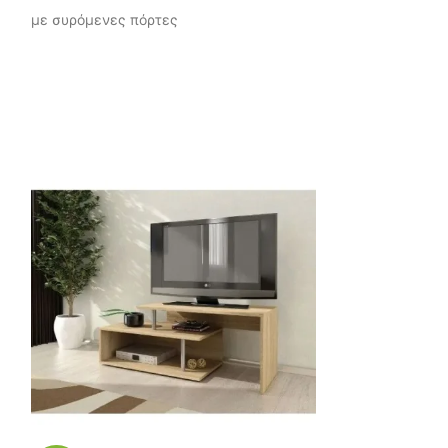
με συρόμενες πόρτες
Διαστάσεις: Μ/Υ/Π 180x40x38 εκ.
Χρώμα: Cashmere
Κωδικός: 04-28-001
Ίσως σας ενδιαφέρει, πατήστε
τον κώδικο (
04-73-001
)