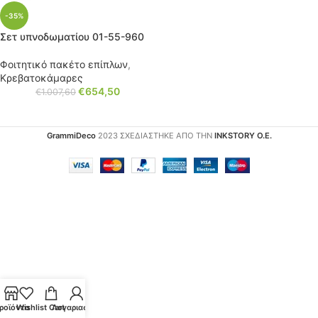
-35%
Σετ υπνοδωματίου 01-55-960
Φοιτητικό πακέτο επίπλων
,
Κρεβατοκάμαρες
€
654,50
€
1.007,60
GrammiDeco
2023 ΣΧΕΔΙΑΣΤΗΚΕ ΑΠΟ ΤΗΝ
INKSTORY Ο.Ε.
ροϊόντα
Wishlist
Cart
Λογαριασμός