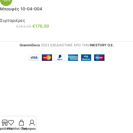
-30%
Μπουφές 10-04-004
Συρταριέρες
€
176,00
€
253,00
GrammiDeco
2023 ΣΧΕΔΙΑΣΤΗΚΕ ΑΠΟ ΤΗΝ
INKSTORY Ο.Ε.
ροϊόντα
Wishlist
Cart
Λογαριασμός