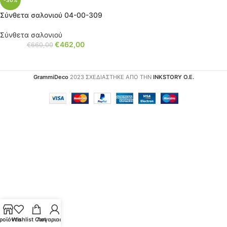
-30%
Σύνθετα σαλονιού 04-00-309
Σύνθετα σαλονιού
€
462,00
€
660,00
GrammiDeco
2023 ΣΧΕΔΙΑΣΤΗΚΕ ΑΠΟ ΤΗΝ
INKSTORY Ο.Ε.
ροϊόντα
Wishlist
Cart
Λογαριασμός