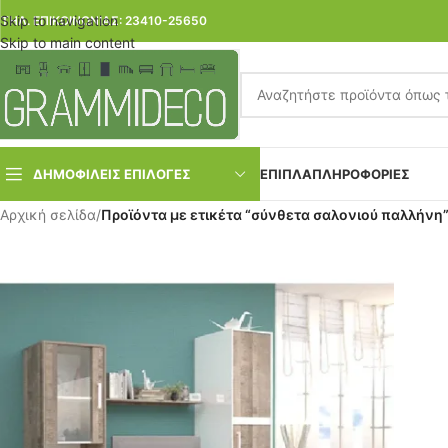
Skip to navigation
ΤΗΛ. ΕΠΙΚΟΙΝΩΝΙΑΣ: 23410-25650
Skip to main content
ΔΗΜΟΦΙΛΕΙΣ ΕΠΙΛΟΓΕΣ
ΕΠΙΠΛΑ
ΠΛΗΡΟΦΟΡΙΕΣ
Αρχική σελίδα
/
Προϊόντα με ετικέτα “σύνθετα σαλονιού παλλήνη