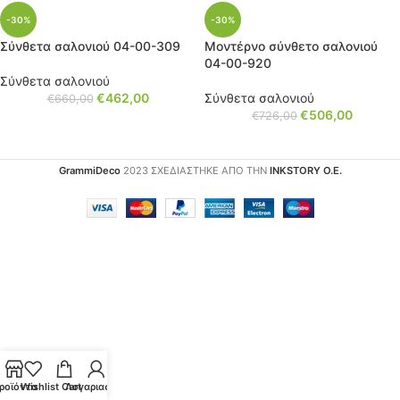
-30%
-30%
Σύνθετα σαλονιού 04-00-309
Μοντέρνο σύνθετο σαλονιού
04-00-920
Σύνθετα σαλονιού
€
462,00
Σύνθετα σαλονιού
€
660,00
€
506,00
€
726,00
GrammiDeco
2023 ΣΧΕΔΙΑΣΤΗΚΕ ΑΠΟ ΤΗΝ
INKSTORY Ο.Ε.
ροϊόντα
Wishlist
Cart
Λογαριασμός