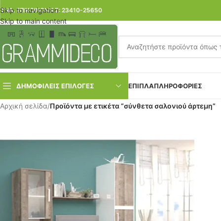
Skip to navigation
ΤΗΛ. ΕΠΙΚΟΙΝΩΝΙΑΣ: 23410-25650
Skip to main content
ΔΗΜΟΦΙΛΕΙΣ ΕΠΙΛΟΓΕΣ
ΕΠΙΠΛΑ
ΠΛΗΡΟΦΟΡΙΕΣ
Αρχική σελίδα
/
Προϊόντα με ετικέτα “σύνθετα σαλονιού άρτεμη”