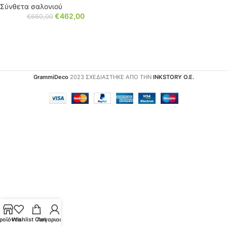
Σύνθετα σαλονιού
€
462,00
€
660,00
GrammiDeco
2023 ΣΧΕΔΙΑΣΤΗΚΕ ΑΠΟ ΤΗΝ
INKSTORY Ο.Ε.
ροϊόντα
Wishlist
Cart
Λογαριασμός