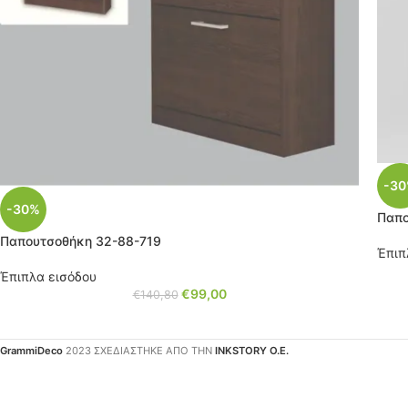
-3
-30%
Παπο
Παπουτσοθήκη 32-88-719
Έπιπ
Έπιπλα εισόδου
€
99,00
€
140,80
GrammiDeco
2023 ΣΧΕΔΙΑΣΤΗΚΕ ΑΠΟ ΤΗΝ
INKSTORY Ο.Ε.