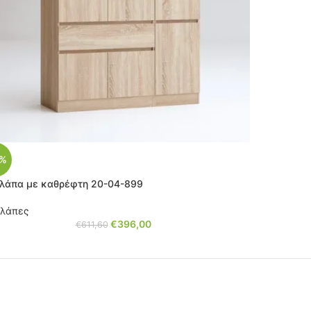
5%
λάπα με καθρέφτη 20-04-899
λάπες
€
396,00
€
611,60