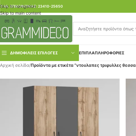
Skip to navigation
ΤΗΛ. ΕΠΙΚΟΙΝΩΝΙΑΣ: 23410-25650
Skip to main content
ΔΗΜΟΦΙΛΕΙΣ ΕΠΙΛΟΓΕΣ
ΕΠΙΠΛΑ
ΠΛΗΡΟΦΟΡΙΕΣ
Αρχική σελίδα
/
Προϊόντα με ετικέτα “ντουλαπες τριφυλλες θεσσ