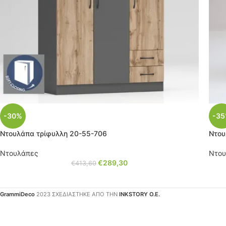
-30%
-3
Ντουλάπα τρίφυλλη 20-55-706
Ντου
Ντουλάπες
Ντου
€
289,30
€
413,60
GrammiDeco
2023 ΣΧΕΔΙΑΣΤΗΚΕ ΑΠΟ ΤΗΝ
INKSTORY Ο.Ε.