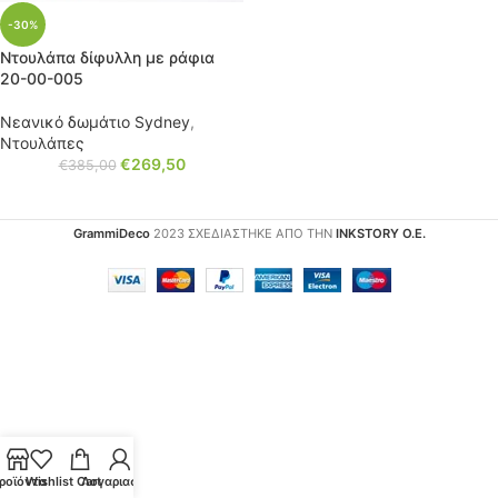
-30%
Ντουλάπα δίφυλλη με ράφια
20-00-005
Νεανικό δωμάτιο Sydney
,
Ντουλάπες
€
269,50
€
385,00
GrammiDeco
2023 ΣΧΕΔΙΑΣΤΗΚΕ ΑΠΟ ΤΗΝ
INKSTORY Ο.Ε.
ροϊόντα
Wishlist
Cart
Λογαριασμός