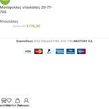
-30%
Μονόφυλλες ντουλάπες 20-77-
700
Ντουλάπες
€
176,00
€
253,00
GrammiDeco
2023 ΣΧΕΔΙΑΣΤΗΚΕ ΑΠΟ ΤΗΝ
INKSTORY Ο.Ε.
ροϊόντα
Wishlist
Cart
Λογαριασμός