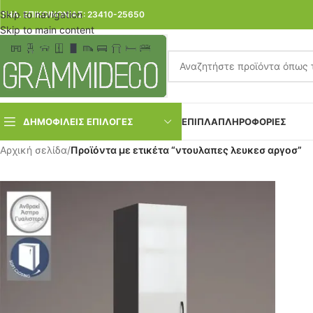
Skip to navigation
ΤΗΛ. ΕΠΙΚΟΙΝΩΝΙΑΣ: 23410-25650
Skip to main content
ΔΗΜΟΦΙΛΕΙΣ ΕΠΙΛΟΓΕΣ
ΕΠΙΠΛΑ
ΠΛΗΡΟΦΟΡΙΕΣ
Αρχική σελίδα
/
Προϊόντα με ετικέτα “ντουλαπες λευκεσ αργοσ”