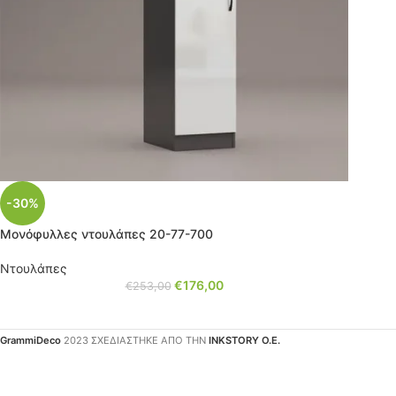
-30%
Μονόφυλλες ντουλάπες 20-77-700
Ντουλάπες
€
176,00
€
253,00
GrammiDeco
2023 ΣΧΕΔΙΑΣΤΗΚΕ ΑΠΟ ΤΗΝ
INKSTORY Ο.Ε.