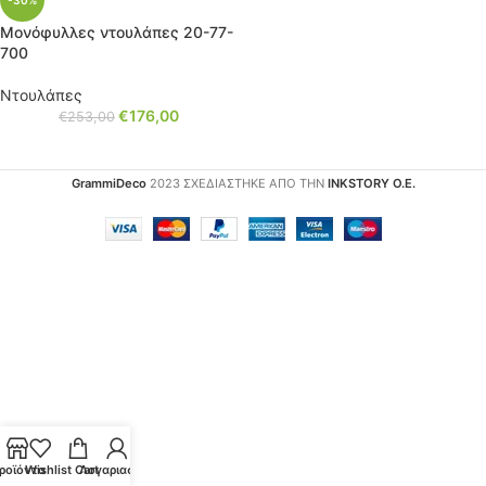
-30%
Μονόφυλλες ντουλάπες 20-77-
700
Ντουλάπες
€
176,00
€
253,00
GrammiDeco
2023 ΣΧΕΔΙΑΣΤΗΚΕ ΑΠΟ ΤΗΝ
INKSTORY Ο.Ε.
ροϊόντα
Wishlist
Cart
Λογαριασμός