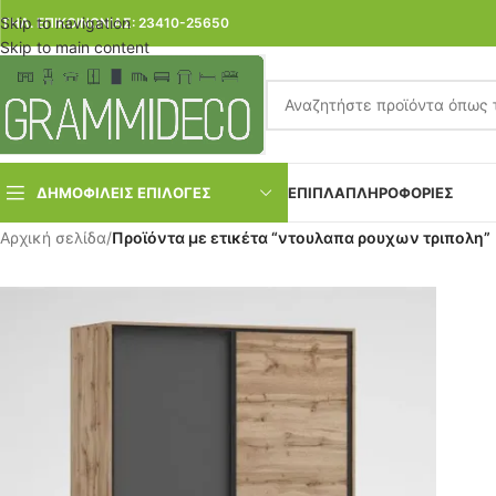
Skip to navigation
ΤΗΛ. ΕΠΙΚΟΙΝΩΝΙΑΣ: 23410-25650
Skip to main content
ΔΗΜΟΦΙΛΕΙΣ ΕΠΙΛΟΓΕΣ
ΕΠΙΠΛΑ
ΠΛΗΡΟΦΟΡΙΕΣ
Αρχική σελίδα
/
Προϊόντα με ετικέτα “ντουλαπα ρουχων τριπολη”