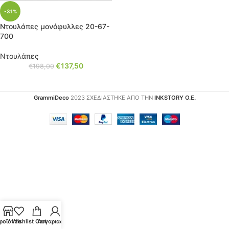
-31%
Ντουλάπες μονόφυλλες 20-67-
700
Ντουλάπες
€
137,50
€
198,00
GrammiDeco
2023 ΣΧΕΔΙΑΣΤΗΚΕ ΑΠΟ ΤΗΝ
INKSTORY Ο.Ε.
ροϊόντα
Wishlist
Cart
Λογαριασμός