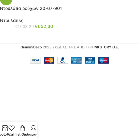
Ντουλάπα ρούχων 20-67-901
Ντουλάπες
€
652,30
€
1.003,20
GrammiDeco
2023 ΣΧΕΔΙΑΣΤΗΚΕ ΑΠΟ ΤΗΝ
INKSTORY Ο.Ε.
ροϊόντα
Wishlist
Cart
Λογαριασμός