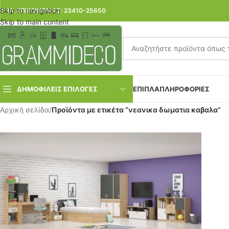
Skip to navigation
ΤΗΛ. ΕΠΙΚΟΙΝΩΝΙΑΣ: 23410-25650
Skip to main content
ΔΗΜΟΦΙΛΕΙΣ ΕΠΙΛΟΓΕΣ
ΕΠΙΠΛΑ
ΠΛΗΡΟΦΟΡΙΕΣ
Αρχική σελίδα
/
Προϊόντα με ετικέτα “νεανικα δωματια καβαλα”