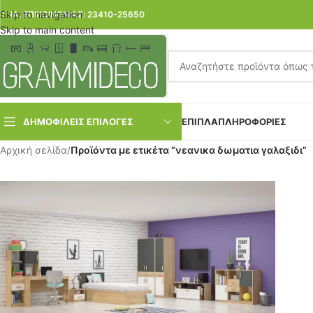
Skip to navigation
ΤΗΛ. ΕΠΙΚΟΙΝΩΝΙΑΣ: 23410-25650
Skip to main content
ΔΗΜΟΦΙΛΕΙΣ ΕΠΙΛΟΓΕΣ
ΕΠΙΠΛΑ
ΠΛΗΡΟΦΟΡΙΕΣ
Αρχική σελίδα
/
Προϊόντα με ετικέτα “νεανικα δωματια γαλαξιδι”