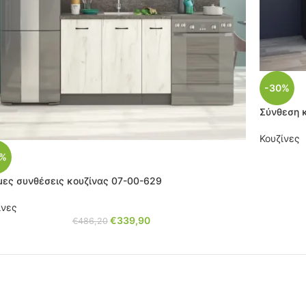
-30%
Σύνθεση 
Κουζίνες
0%
μες συνθέσεις κουζίνας 07-00-629
ίνες
€
339,90
€
486,20