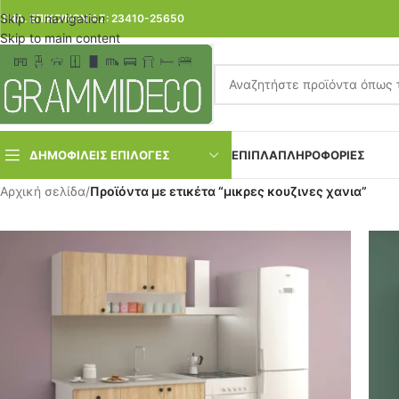
Skip to navigation
ΤΗΛ. ΕΠΙΚΟΙΝΩΝΙΑΣ: 23410-25650
Skip to main content
ΔΗΜΟΦΙΛΕΙΣ ΕΠΙΛΟΓΕΣ
ΕΠΙΠΛΑ
ΠΛΗΡΟΦΟΡΙΕΣ
Αρχική σελίδα
/
Προϊόντα με ετικέτα “μικρες κουζινες χανια”