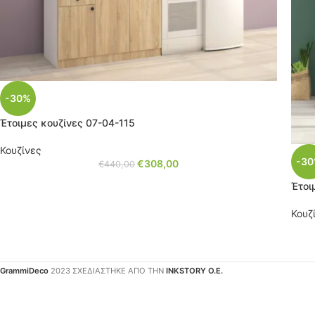
-30%
Έτοιμες κουζίνες 07-04-115
Κουζίνες
-3
€
308,00
€
440,00
Έτοι
Κουζ
GrammiDeco
2023 ΣΧΕΔΙΑΣΤΗΚΕ ΑΠΟ ΤΗΝ
INKSTORY Ο.Ε.