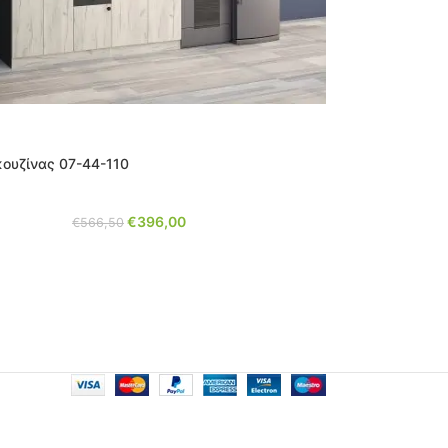
κουζίνας 07-44-110
€
396,00
€
566,50